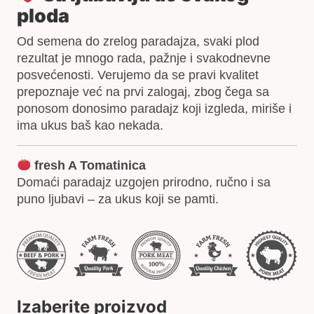
ploda
Od semena do zrelog paradajza, svaki plod
rezultat je mnogo rada, pažnje i svakodnevne
posvećenosti. Verujemo da se pravi kvalitet
prepoznaje već na prvi zalogaj, zbog čega sa
ponosom donosimo paradajz koji izgleda, miriše i
ima ukus baš kao nekada.
fresh A Tomatinica
Domaći paradajz uzgojen prirodno, ručno i sa
puno ljubavi – za ukus koji se pamti.
Izaberite proizvod