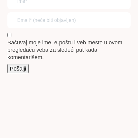
Sačuvaj moje ime, e-poštu i veb mesto u ovom
pregledaču veba za sledeći put kada
komentarišem.