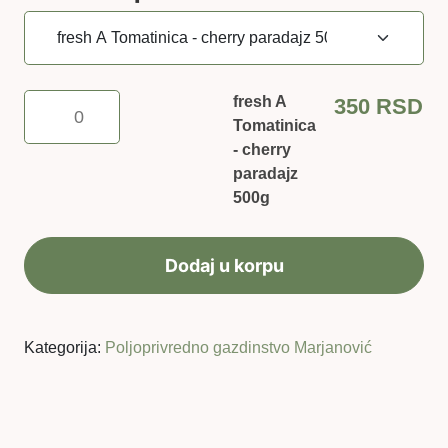
fresh
fresh A
350
RSD
A
Tomatinica
Tomatinica
- cherry
-
paradajz
cherry
500g
paradajz
500g
Dodaj u korpu
količina
Kategorija:
Poljoprivredno gazdinstvo Marjanović