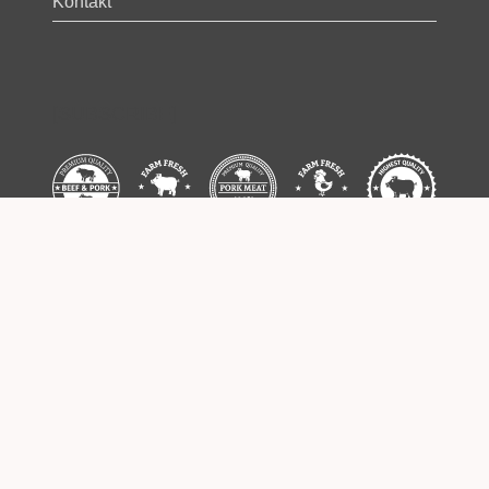
Kontakt
[SUBSCRIBE]
Some images used on this website are
designed by Freepik –
www.freepik.com
Copyright © 2026
Meat your farmer
– Sva prava