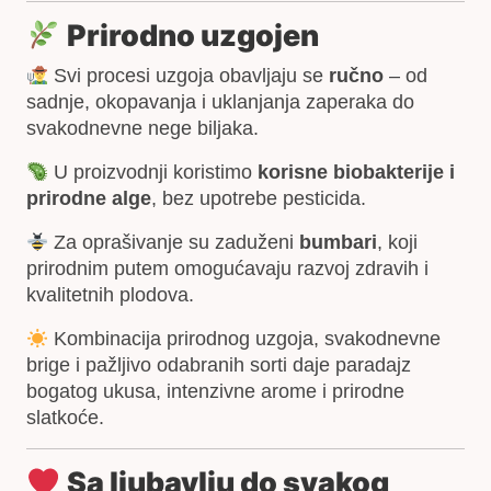
Prirodno uzgojen
Svi procesi uzgoja obavljaju se
ručno
– od
sadnje, okopavanja i uklanjanja zaperaka do
svakodnevne nege biljaka.
U proizvodnji koristimo
korisne biobakterije i
prirodne alge
, bez upotrebe pesticida.
Za oprašivanje su zaduženi
bumbari
, koji
prirodnim putem omogućavaju razvoj zdravih i
kvalitetnih plodova.
Kombinacija prirodnog uzgoja, svakodnevne
brige i pažljivo odabranih sorti daje paradajz
bogatog ukusa, intenzivne arome i prirodne
slatkoće.
Sa ljubavlju do svakog