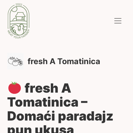
fresh A Tomatinica
fresh A
Tomatinica –
Domaći paradajz
pun ukusa