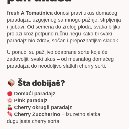
fresh A Tomatinica
donosi pravi ukus domaćeg
paradajza, uzgojenog sa mnogo pažnje, strpljenja
i ljubavi. Od semena do zrelog ploda, svaka biljka
prolazi kroz potpuno ručnu negu kako bi svaki
paradajz bio zdrav, sočan i prepoznatljivo sladak.
U ponudi su pažljivo odabrane sorte koje će
zadovoljiti svaki ukus – od mesnatog domaćeg
paradajza do neodoljivo slatkih cherry sorti.
Šta dobijaš?
Domaći paradajz
Pink paradajz
Cherry okrugli paradajz
Cherry Zuccherino
– izuzetno slatka
duguljasta cherry sorta