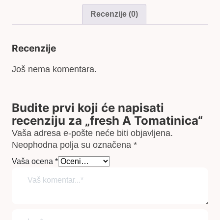
Recenzije (0)
Recenzije
Još nema komentara.
Budite prvi koji će napisati
recenziju za „fresh A Tomatinica“
Vaša adresa e-pošte neće biti objavljena.
Neophodna polja su označena
*
Vaša ocena
*