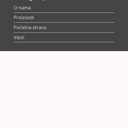
O nama
Proizvodi
Početna strana
Vesti
Korisni linkovi
Korisnički profil
Politika privatnosti
Uslovi korišćenja sajta
Kontakt