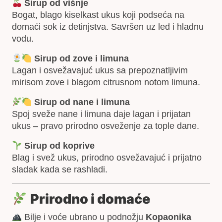
Sirup od višnje
Bogat, blago kiselkast ukus koji podseća na
domaći sok iz detinjstva. Savršen uz led i hladnu
vodu.
Sirup od zove i limuna
Lagan i osvežavajuć ukus sa prepoznatljivim
mirisom zove i blagom citrusnom notom limuna.
Sirup od nane i limuna
Spoj sveže nane i limuna daje lagan i prijatan
ukus – pravo prirodno osveženje za tople dane.
Sirup od koprive
Blag i svež ukus, prirodno osvežavajuć i prijatno
sladak kada se rashladi.
Prirodno i domaće
Bilje i voće ubrano u podnožju
Kopaonika