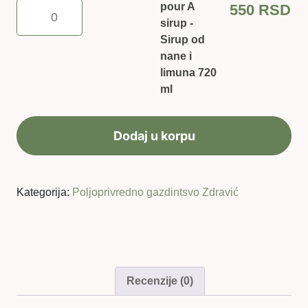
pour
pour A
550
RSD
A
sirup -
sirup
Sirup od
-
nane i
Sirup
limuna 720
od
ml
nane
i
Dodaj u korpu
limuna
720
ml
količina
Kategorija:
Poljoprivredno gazdintsvo Zdravić
Recenzije (0)