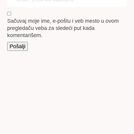
Sačuvaj moje ime, e-poštu i veb mesto u ovom
pregledaču veba za sledeći put kada
komentarišem.