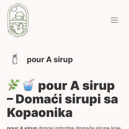
pour A sirup
pour A sirup
– Domaći sirupi sa
Kopaonika
pour A sirup
donosi prirodne domaće sirupe koje