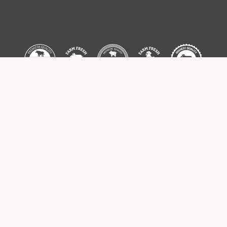
[SUBSCRIBE]
Some images used on this website are
designed by Freepik –
www.freepik.com
Copyright © 2026
Meat your farmer
– Sva prava
zadržana |
Web dizajn
–
BoldizArt