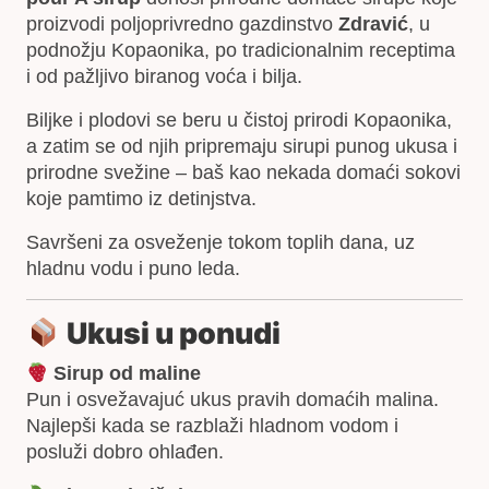
proizvodi poljoprivredno gazdinstvo
Zdravić
, u
podnožju Kopaonika, po tradicionalnim receptima
i od pažljivo biranog voća i bilja.
Biljke i plodovi se beru u čistoj prirodi Kopaonika,
a zatim se od njih pripremaju sirupi punog ukusa i
prirodne svežine – baš kao nekada domaći sokovi
koje pamtimo iz detinjstva.
Savršeni za osveženje tokom toplih dana, uz
hladnu vodu i puno leda.
Ukusi u ponudi
Sirup od maline
Pun i osvežavajuć ukus pravih domaćih malina.
Najlepši kada se razblaži hladnom vodom i
posluži dobro ohlađen.