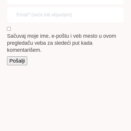
Sačuvaj moje ime, e-poštu i veb mesto u ovom
pregledaču veba za sledeći put kada
komentarišem.