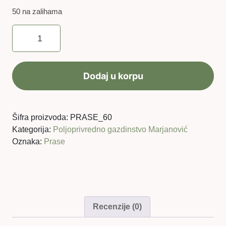
50 na zalihama
grab
A
prase
(4
Dodaj u korpu
meseca,
oko
60
kg
Šifra proizvoda:
PRASE_60
žive
Kategorija:
Poljoprivredno gazdinstvo Marjanović
vage)
Oznaka:
Prase
-
Plaćanje
na
rate
količina
Recenzije (0)