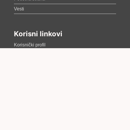
Vesti
Korisni linkovi
Korisnički profil
Politika privatnosti
Uslovi korišćenja sajta
Kontakt
[SUBSCRIBE]