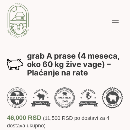
grab A prase (4 meseca,
oko 60 kg žive vage) –
Plaćanje na rate
46,000
RSD
(
11,500
RSD
po dostavi za 4
dostava ukupno)