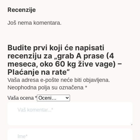
Recenzije
Još nema komentara.
Budite prvi koji će napisati
recenziju za „grab A prase (4
meseca, oko 60 kg žive vage) –
Plaćanje na rate“
Vaša adresa e-pošte neće biti objavljena.
Neophodna polja su označena
*
Vaša ocena
*