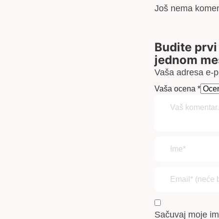
Još nema komen
Budite prvi
jednom mes
Vaša adresa e-po
Vaša ocena
*
Sačuvaj moje im