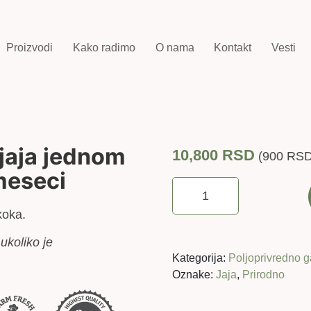
Proizvodi
Kako radimo
O nama
Kontakt
Vesti
 jaja jednom
10,800
RSD
(
900
RS
meseci
rent
A
koka.
koka
(20
ukoliko je
jaja
Kategorija:
Poljoprivredno g
jednom
Oznake:
Jaja
,
Prirodno
mesečno)
-