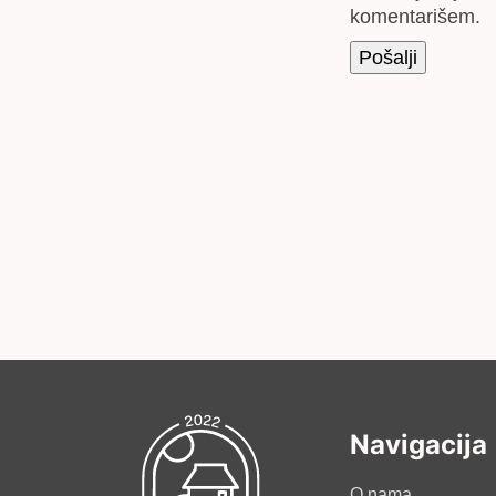
komentarišem.
Navigacija
O nama