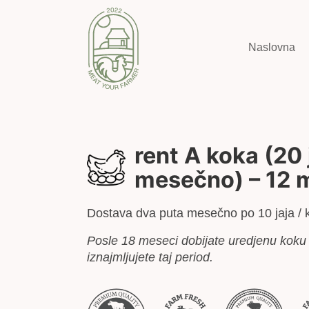
Naslovna
rent A koka (20
mesečno) – 12 
Dostava dva puta mesečno po 10 jaja / 
Posle 18 meseci dobijate uredjenu koku 
iznajmljujete taj period.