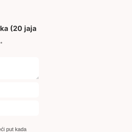
oka (20 jaja
a
*
ći put kada