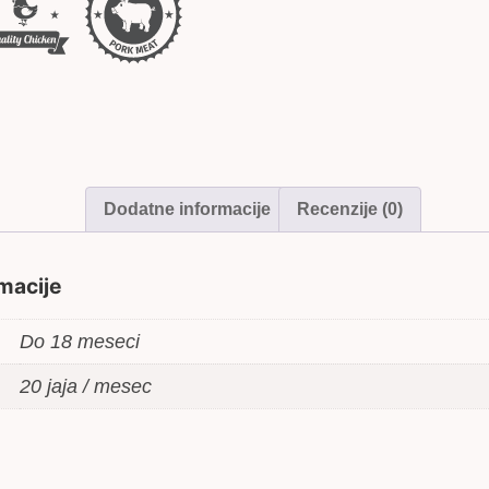
12
meseci
količina
Dodatne informacije
Recenzije (0)
macije
Do 18 meseci
20 jaja / mesec