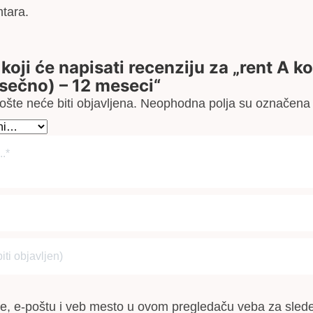
tara.
 koji će napisati recenziju za „rent A k
ečno) – 12 meseci“
šte neće biti objavljena.
Neophodna polja su označen
e, e-poštu i veb mesto u ovom pregledaču veba za slede