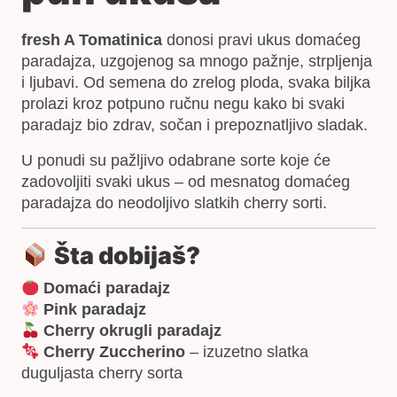
fresh A Tomatinica
donosi pravi ukus domaćeg
paradajza, uzgojenog sa mnogo pažnje, strpljenja
i ljubavi. Od semena do zrelog ploda, svaka biljka
prolazi kroz potpuno ručnu negu kako bi svaki
paradajz bio zdrav, sočan i prepoznatljivo sladak.
U ponudi su pažljivo odabrane sorte koje će
zadovoljiti svaki ukus – od mesnatog domaćeg
paradajza do neodoljivo slatkih cherry sorti.
Šta dobijaš?
Domaći paradajz
Pink paradajz
Cherry okrugli paradajz
Cherry Zuccherino
– izuzetno slatka
duguljasta cherry sorta