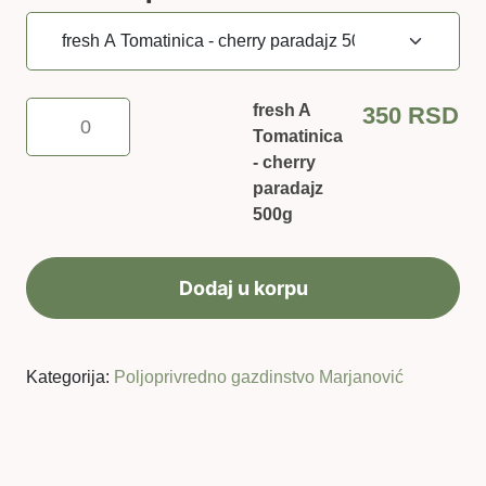
fresh
fresh A
350
RSD
A
Tomatinica
Tomatinica
- cherry
-
paradajz
cherry
500g
paradajz
500g
Dodaj u korpu
količina
Kategorija:
Poljoprivredno gazdinstvo Marjanović