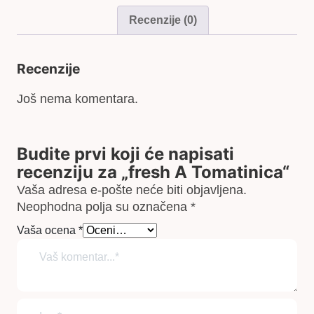
Recenzije (0)
Recenzije
Još nema komentara.
Budite prvi koji će napisati
recenziju za „fresh A Tomatinica“
Vaša adresa e-pošte neće biti objavljena.
Neophodna polja su označena
*
Vaša ocena
*