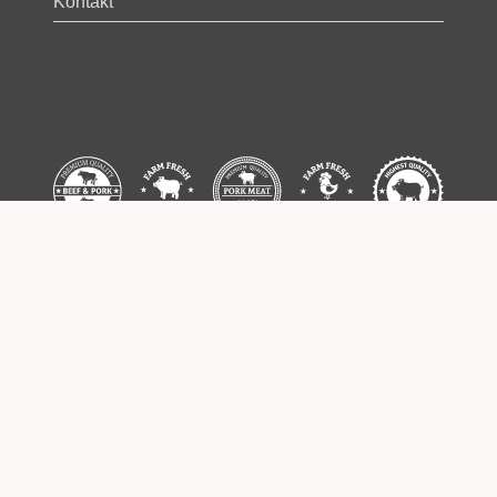
Kontakt
[SUBSCRIBE]
Some images used on this website are
designed by Freepik –
www.freepik.com
Copyright © 2026
Meat your farmer
– Sva prava