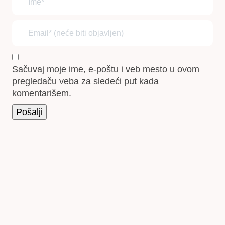
Sačuvaj moje ime, e-poštu i veb mesto u ovom
pregledaču veba za sledeći put kada
komentarišem.