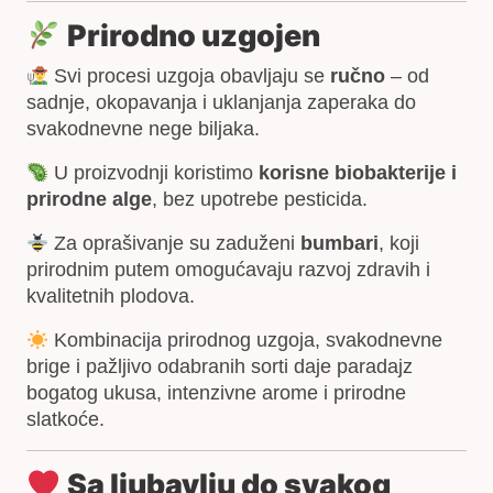
Prirodno uzgojen
Svi procesi uzgoja obavljaju se
ručno
– od
sadnje, okopavanja i uklanjanja zaperaka do
svakodnevne nege biljaka.
U proizvodnji koristimo
korisne biobakterije i
prirodne alge
, bez upotrebe pesticida.
Za oprašivanje su zaduženi
bumbari
, koji
prirodnim putem omogućavaju razvoj zdravih i
kvalitetnih plodova.
Kombinacija prirodnog uzgoja, svakodnevne
brige i pažljivo odabranih sorti daje paradajz
bogatog ukusa, intenzivne arome i prirodne
slatkoće.
Sa ljubavlju do svakog