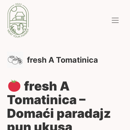
fresh A Tomatinica
fresh A
Tomatinica –
Domaći paradajz
pun ukusa