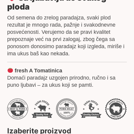
ploda
Od semena do zrelog paradajza, svaki plod
rezultat je mnogo rada, pažnje i svakodnevne
posvećenosti. Verujemo da se pravi kvalitet
prepoznaje već na prvi zalogaj, zbog čega sa
ponosom donosimo paradajz koji izgleda, miriše i
ima ukus baš kao nekada.
fresh A Tomatinica
Domaći paradajz uzgojen prirodno, ručno i sa
puno ljubavi – za ukus koji se pamti.
Izaberite proizvod